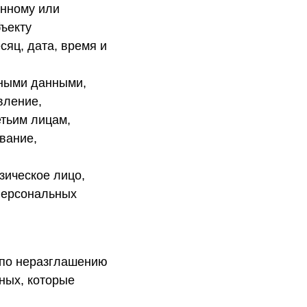
нному или
ъекту
сяц, дата, время и
ьными данными,
вление,
етьим лицам,
вание,
зическое лицо,
персональных
 по неразглашению
ных, которые